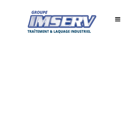
imserv-galerie-
photos-9