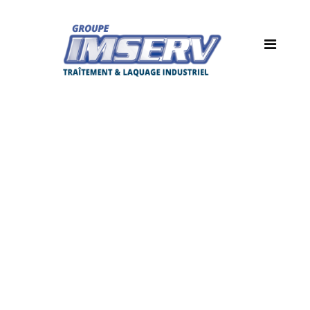
starcoater_logo1