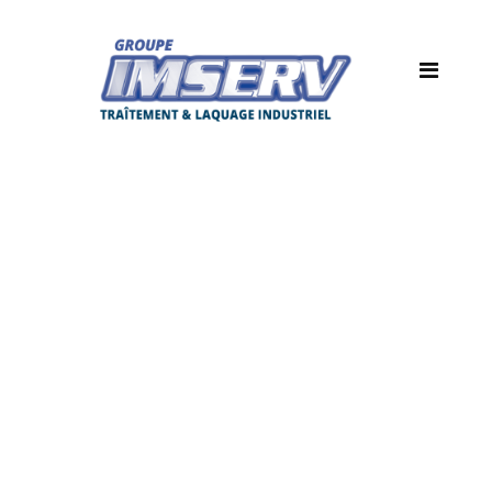
peinture-epoxy-
93