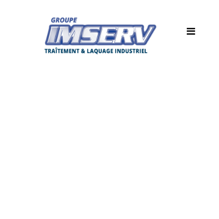
traitement anti
corrosion 75